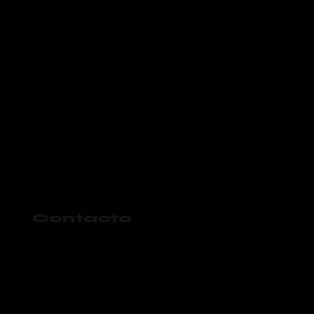
Contacto
984 197 4325
gokaanval@gmail.com