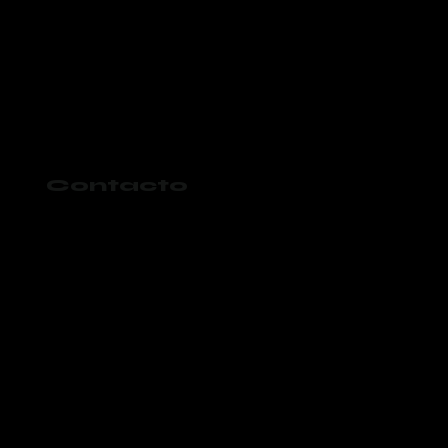
Contacto
984 197 4325
gokaanval@gmail.com
Aviso de Privacidad
Términos y condiciones