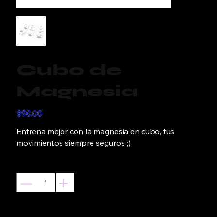
Cubo de
Magnesia
Precio
$90.00
Entrena mejor con la magnesia en cubo, tus
movimientos siempre seguros ;)
Cantidad
Solo 1 disponible(s)