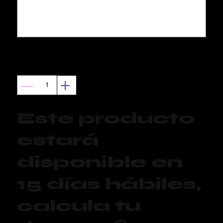
caracteres.
0 / 12
Cantidad
Este producto
estará
disponible en
15 días hábiles,
calcula tu