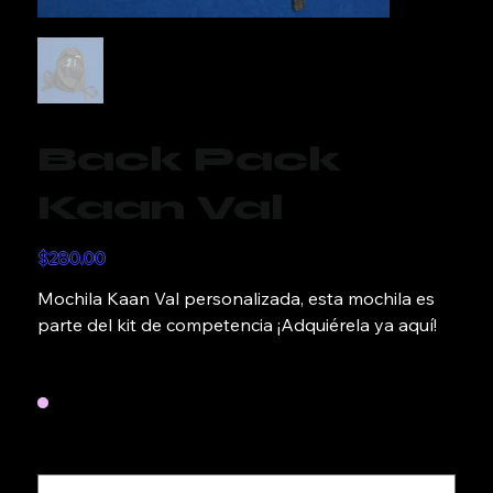
Back Pack
Kaan Val
Precio
$280.00
Mochila Kaan Val personalizada, esta mochila es
parte del kit de competencia ¡Adquiérela ya aquí!
Color
Nombre
Hasta
12