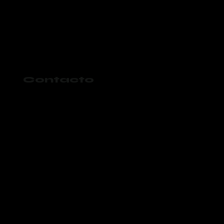
Contacto
984 197 4325
gokaanval@gmail.com
Aviso de Privacidad
Términos y condiciones