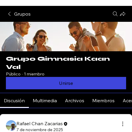
Grupos
Grupo Gimnasia Kaan
Val
Público
·
1 miembro
Unirse
Discusión
Multimedia
Archivos
Miembros
Ace
Rafael Chan Zacarias
7 de noviembre de 2025