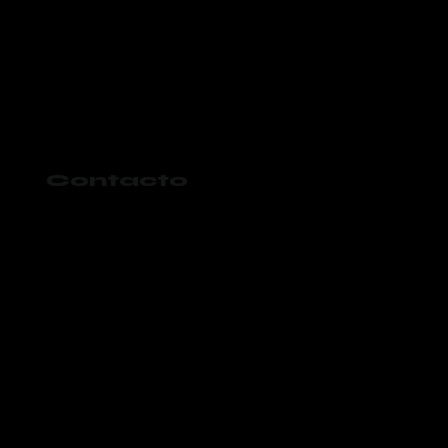
Contacto
984 197 4325
gokaanval@gmail.com
Aviso de Privacidad
Términos y condiciones